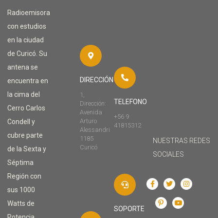
Radioemisora
con estudios
en la ciudad
de Curicó. Su
antena se
DIRECCIÓN
encuentra en
la cima del
1,
TELEFONO
Dirección:
Cerro Carlos
Avenida
+56 9
Arturo
Condell y
41815312
Alessandri
cubre parte
1185
NUESTRAS REDES
Curicó
de la Sexta y
SOCIALES
Séptima
Región con
sus 1000
Watts de
SOPORTE
Potencia