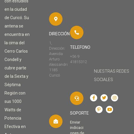
con estudios
en la ciudad
de Curicó. Su
antena se
DIRECCIÓN
encuentra en
la cima del
1,
TELEFONO
Dirección:
Cerro Carlos
Avenida
+56 9
Arturo
Condell y
41815312
Alessandri
cubre parte
1185
NUESTRAS REDES
Curicó
de la Sexta y
SOCIALES
Séptima
Región con
sus 1000
Watts de
SOPORTE
Potencia
Enviar
Efectiva en
indicaci
ones de