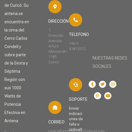
de Curicó. Su
antena se
DIRECCIÓN
encuentra en
la cima del
1,
TELEFONO
Dirección:
Cerro Carlos
Avenida
+56 9
Arturo
Condell y
41815312
Alessandri
cubre parte
1185
NUESTRAS REDES
Curicó
de la Sexta y
SOCIALES
Séptima
Región con
sus 1000
Watts de
SOPORTE
Potencia
Enviar
Efectiva en
indicaci
ones de
Antena
CORREO
falla a
radioalf
radioalfaomega1065@gmail.com