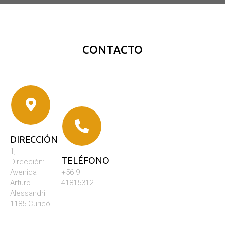
CONTACTO
DIRECCIÓN
1,
TELÉFONO
Dirección:
Avenida
+56 9
Arturo
41815312
Alessandri
1185 Curicó