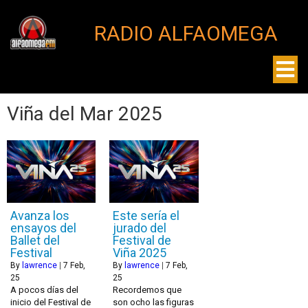
RADIO ALFAOMEGA
Viña del Mar 2025
Avanza los
Este sería el
ensayos del
jurado del
Ballet del
Festival de
Festival
Viña 2025
By
lawrence
|
7
Feb,
By
lawrence
|
7
Feb,
25
25
A pocos días del
Recordemos que
inicio del Festival de
son ocho las figuras