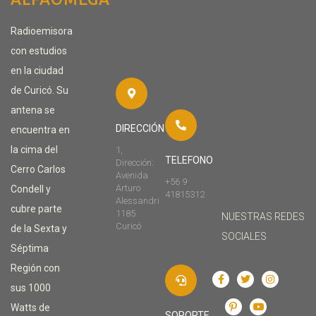
Radioemisora
con estudios
en la ciudad
de Curicó. Su
antena se
DIRECCIÓN
encuentra en
la cima del
1,
TELEFONO
Dirección:
Cerro Carlos
Avenida
+56 9
Arturo
Condell y
41815312
Alessandri
cubre parte
1185
NUESTRAS REDES
Curicó
de la Sexta y
SOCIALES
Séptima
Región con
sus 1000
Watts de
SOPORTE