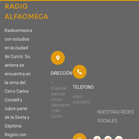
RADIO
ALFAOMEGA
Radioemisora
con estudios
en la ciudad
de Curicó. Su
antena se
DIRECCIÓN
encuentra en
la cima del
1,
TELEFONO
Dirección:
Cerro Carlos
Avenida
+56 9
Arturo
Condell y
41815312
Alessandri
cubre parte
1185
NUESTRAS REDES
Curicó
de la Sexta y
SOCIALES
Séptima
Región con