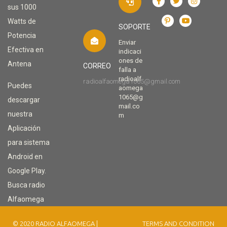
sus 1000
Watts de
SOPORTE
Potencia
Enviar
Efectiva en
indicaci
ones de
Antena
CORREO
falla a
radioalf
radioalfaomega1065@gmail.com
Puedes
aomega
1065@g
descargar
mail.co
nuestra
m
Aplicación
para sistema
Android en
Google Play.
Busca radio
Alfaomega
© 2020 RADIO ALFAOMEGA |
TERMS AND CONDITION