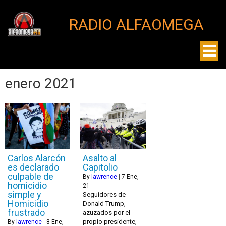
RADIO ALFAOMEGA
enero 2021
Carlos Alarcón
Asalto al
es declarado
Capitolio
culpable de
By
lawrence
|
7
Ene,
homicidio
21
simple y
Seguidores de
Homicidio
Donald Trump,
frustrado
azuzados por el
propio presidente,
By
lawrence
|
8
Ene,