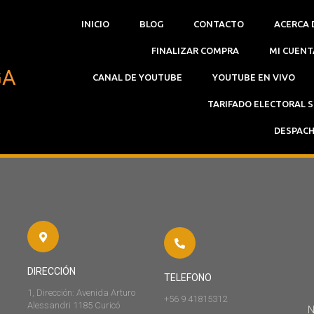
INICIO
BLOG
CONTACTO
ACERCA 
FINALIZAR COMPRA
MI CUENT
GA
CANAL DE YOUTUBE
YOUTUBE EN VIVO
TARIFADO ELECTORAL 
DESPACH
DIRECCIÓN
TELEFONO
1, Dirección: Avenida Arturo
+56 9 41815312
Alessandri 1185 Curicó
N