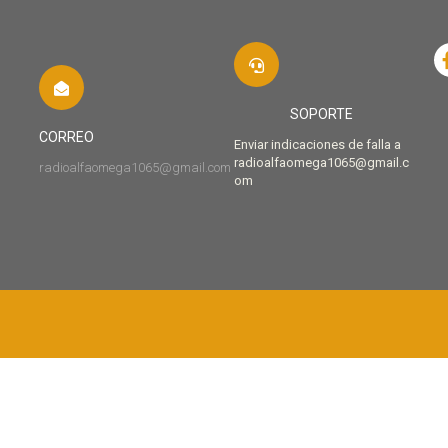
SOPORTE
CORREO
Enviar indicaciones de falla a
radioalfaomega1065@gmail.c
radioalfaomega1065@gmail.com
om