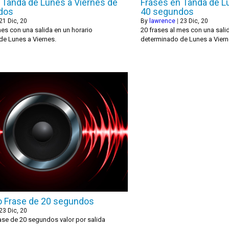
 Tanda de Lunes a Viernes de
Frases en Tanda de L
dos
40 segundos
21
Dic, 20
By
lawrence
|
23
Dic, 20
mes con una salida en un horario
20 frases al mes con una sali
de Lunes a Viernes.
determinado de Lunes a Viern
 Frase de 20 segundos
23
Dic, 20
se de 20 segundos valor por salida