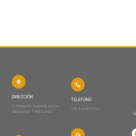
DIRECCIÓN
TELEFONO
1, Dirección: Avenida Arturo
+56 9 41815312
Alessandri 1185 Curicó
N