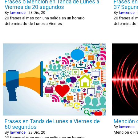
Frases o Mención en Tanda de Lunes a
Frases en
Viernes de 20 segundos
37 Segun
By
lawrence
|
23
Dic, 20
By
lawrence
|
20 frases al mes con una salida en un horario
20 frases al 
determinado de Lunes a Viernes.
determinado 
Frases en Tanda de Lunes a Viernes de
Mención o
60 segundos
By
lawrence
|
Mención o Fra
By
lawrence
|
23
Dic, 20
20 frases al mes con una salida en un horario