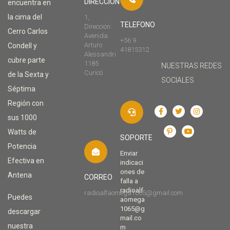
DIRECCIÓN
encuentra en
la cima del
1,
TELEFONO
Dirección:
Cerro Carlos
Avenida
+56 9
Arturo
Condell y
41815312
Alessandri
cubre parte
1185
NUESTRAS REDES
Curicó
de la Sexta y
SOCIALES
Séptima
Región con
sus 1000
Watts de
SOPORTE
Potencia
Enviar
Efectiva en
indicaci
ones de
Antena
CORREO
falla a
radioalf
radioalfaomega1065@gmail.com
Puedes
aomega
1065@g
descargar
mail.co
nuestra
m