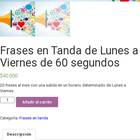
Frases en Tanda de Lunes a
Viernes de 60 segundos
$
40.000
20 frases al mes con una salida en un horario determinado de Lunes a
Viernes.
Frases
Añadir al carrito
en
Tanda
de
Categoría:
Frases en tanda
Lunes
a
Viernes
Descripción
de