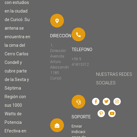
con estudios
en la ciudad
de Curicó. Su
antena se
DIRECCIÓN
encuentra en
la cima del
1,
TELEFONO
Dirección:
Cerro Carlos
Avenida
+56 9
Arturo
Condell y
41815312
Alessandri
cubre parte
1185
NUESTRAS REDES
Curicó
de la Sexta y
SOCIALES
Séptima
Región con
sus 1000
Watts de
SOPORTE
Potencia
Enviar
Efectiva en
indicaci