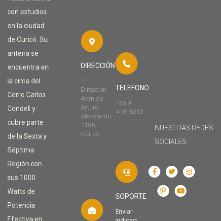
con estudios
en la ciudad
de Curicó. Su
antena se
DIRECCIÓN
encuentra en
la cima del
1,
TELEFONO
Dirección:
Cerro Carlos
Avenida
+56 9
Arturo
Condell y
41815312
Alessandri
cubre parte
1185
NUESTRAS REDES
Curicó
de la Sexta y
SOCIALES
Séptima
Región con
sus 1000
Watts de
SOPORTE
Potencia
Enviar
Efectiva en
indicaci