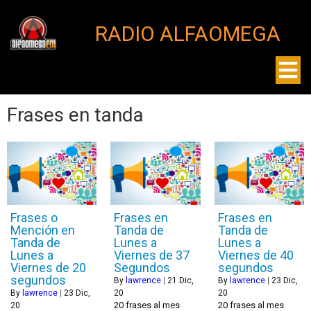
RADIO ALFAOMEGA
Frases en tanda
Frases o
Frases en
Frases en
Mención en
Tanda de
Tanda de
Tanda de
Lunes a
Lunes a
Lunes a
Viernes de 37
Viernes de 40
Viernes de 20
Segundos
segundos
segundos
By
lawrence
|
21
Dic,
By
lawrence
|
23
Dic,
By
lawrence
|
23
Dic,
20
20
20 frases al mes
20 frases al mes
20