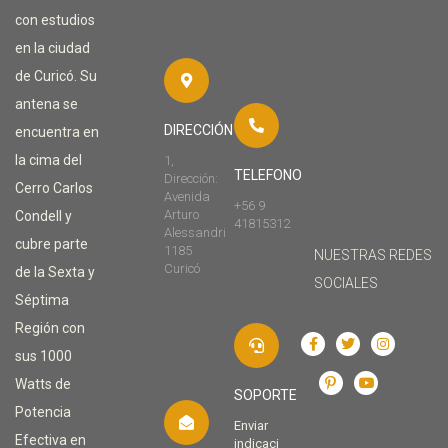
con estudios
en la ciudad
de Curicó. Su
antena se
DIRECCIÓN
encuentra en
la cima del
1,
TELEFONO
Dirección:
Cerro Carlos
Avenida
+56 9
Arturo
Condell y
41815312
Alessandri
cubre parte
1185
NUESTRAS REDES
Curicó
de la Sexta y
SOCIALES
Séptima
Región con
sus 1000
Watts de
SOPORTE
Potencia
Enviar
Efectiva en
indicaci