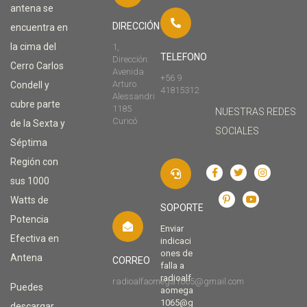
antena se
DIRECCIÓN
encuentra en
la cima del
1,
TELEFONO
Dirección:
Cerro Carlos
Avenida
+56 9
Arturo
Condell y
41815312
Alessandri
cubre parte
1185
NUESTRAS REDES
Curicó
de la Sexta y
SOCIALES
Séptima
Región con
sus 1000
Watts de
SOPORTE
Potencia
Enviar
Efectiva en
indicaci
ones de
Antena
CORREO
falla a
radioalf
radioalfaomega1065@gmail.com
Puedes
aomega
1065@g
descargar