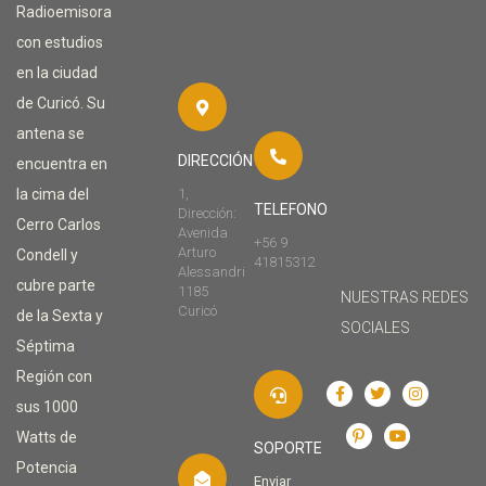
Radioemisora
con estudios
en la ciudad
de Curicó. Su
antena se
DIRECCIÓN
encuentra en
la cima del
1,
TELEFONO
Dirección:
Cerro Carlos
Avenida
+56 9
Arturo
Condell y
41815312
Alessandri
cubre parte
1185
NUESTRAS REDES
Curicó
de la Sexta y
SOCIALES
Séptima
Región con
sus 1000
Watts de
SOPORTE
Potencia
Enviar