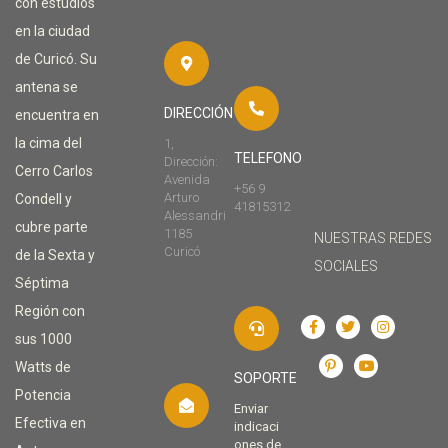
con estudios
en la ciudad
de Curicó. Su
antena se
DIRECCIÓN
encuentra en
la cima del
1,
TELEFONO
Dirección:
Cerro Carlos
Avenida
+56 9
Arturo
Condell y
41815312
Alessandri
cubre parte
1185
NUESTRAS REDES
Curicó
de la Sexta y
SOCIALES
Séptima
Región con
sus 1000
Watts de
SOPORTE
Potencia
Enviar
Efectiva en
indicaci
ones de