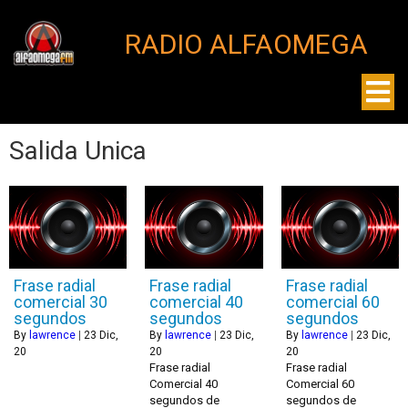
RADIO ALFAOMEGA
Salida Unica
Frase radial
Frase radial
Frase radial
comercial 30
comercial 40
comercial 60
segundos
segundos
segundos
By
lawrence
|
23
Dic,
By
lawrence
|
23
Dic,
By
lawrence
|
23
Dic,
20
20
20
Frase radial
Frase radial
Comercial 40
Comercial 60
segundos de
segundos de