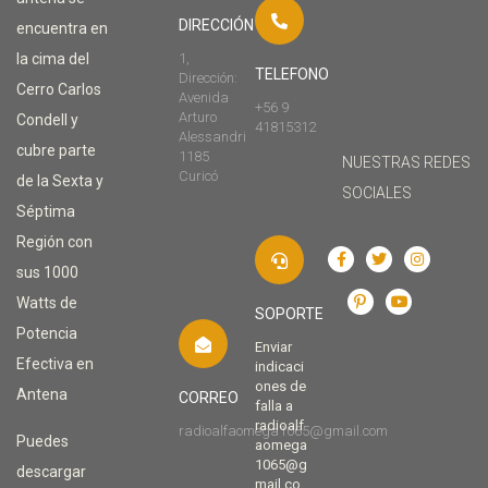
DIRECCIÓN
encuentra en
la cima del
1,
TELEFONO
Dirección:
Cerro Carlos
Avenida
+56 9
Arturo
Condell y
41815312
Alessandri
cubre parte
1185
NUESTRAS REDES
Curicó
de la Sexta y
SOCIALES
Séptima
Región con
sus 1000
Watts de
SOPORTE
Potencia
Enviar
Efectiva en
indicaci
ones de
Antena
CORREO
falla a
radioalf
radioalfaomega1065@gmail.com
Puedes
aomega
1065@g
descargar
mail.co