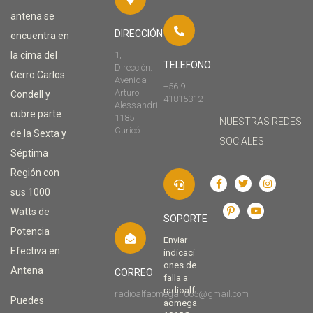
antena se
DIRECCIÓN
encuentra en
la cima del
1,
TELEFONO
Dirección:
Cerro Carlos
Avenida
+56 9
Arturo
Condell y
41815312
Alessandri
cubre parte
1185
NUESTRAS REDES
Curicó
de la Sexta y
SOCIALES
Séptima
Región con
sus 1000
Watts de
SOPORTE
Potencia
Enviar
Efectiva en
indicaci
ones de
Antena
CORREO
falla a
radioalf
radioalfaomega1065@gmail.com
Puedes
aomega